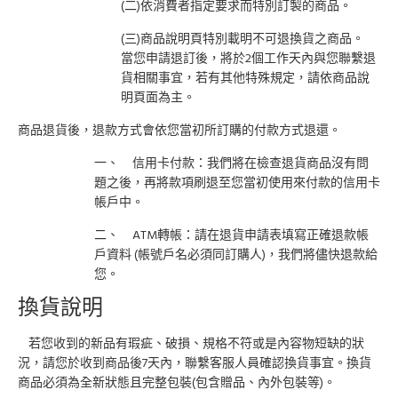
(二)依消費者指定要求而特別訂製的商品。
(三)商品說明頁特別載明不可退換貨之商品。
當您申請退訂後，將於2個工作天內與您聯繫退
貨相關事宜，若有其他特殊規定，請依商品說
明頁面為主。
商品退貨後，退款方式會依您當初所訂購的付款方式退還。
一、 信用卡付款：我們將在檢查退貨商品沒有問
題之後，再將款項刷退至您當初使用來付款的信用卡
帳戶中。
二、 ATM轉帳：請在退貨申請表填寫正確退款帳
戶資料 (帳號戶名必須同訂購人)，我們將儘快退款給
您。
換貨說明
若您收到的新品有瑕疵、破損、規格不符或是內容物短缺的狀
況，請您於收到商品後7天內，聯繫客服人員確認換貨事宜。換貨
商品必須為全新狀態且完整包裝(包含贈品、內外包裝等)。