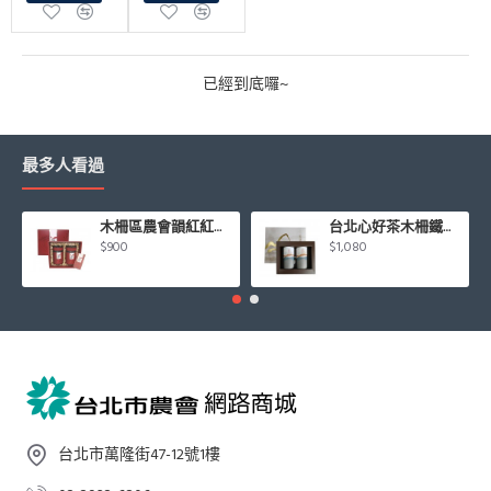
已經到底囉~
最多人看過
木柵區農會韻紅紅茶禮盒
台北心好茶木柵鐵觀音茶組75g*2罐入/盒
$900
$1,080
台北市萬隆街47-12號1樓