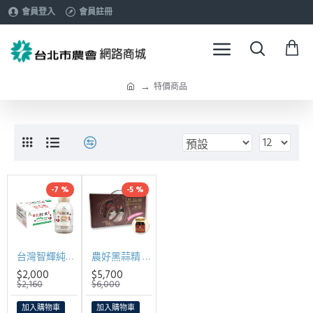
會員登入
會員註冊
特價商品
-7 %
-5 %
台灣智輝純紅薏仁飲290ml*24入/箱
農好黑蒜精 (65ml*10瓶/盒)*6盒/箱【產地直送】
$2,000
$5,700
$2,160
$6,000
加入購物車
加入購物車