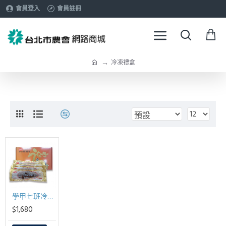
會員登入
會員註冊
冷凍禮盒
學甲七班冷凍真空蒲燒鰻禮盒250g*4包/盒
$1,680