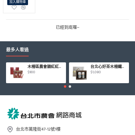
加入購物車
已經到底囉~
最多人看過
木柵區農會韻紅紅茶禮盒
台北心好茶木柵鐵觀音茶組75g*2罐入/盒
$900
$1,080
台北市萬隆街47-12號1樓