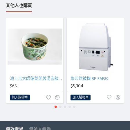
其他人也購買
池上米大師菠菜芙蓉湯泡飯123g/碗
象印烘被機 RF-FAF20
$65
$5,304
加入購物車
加入購物車
最近看過
最多人看過