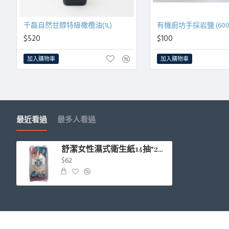
千磊自然甘醇特級橄欖油(1L)
有機廚坊手採岩鹽 (600
$520
$100
加入購物車
加入購物車
最近看過
最多人看過
舒潔女性濕式衛生紙14抽*2入/包
$62