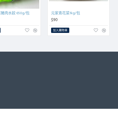
豬肉水餃 650g/包
元家青花菜1kg/包
$90
加入購物車