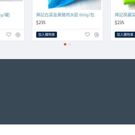
g/罐)
興記白菜韭黃豬肉水餃 650g/包
興記高麗菜
$235
$235
加入購物車
加入購物車