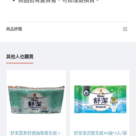
商品若有變質者，可辦理退換貨。
商品評價
其他人也購買
舒潔雲柔舒適抽取衛生紙 100抽/10包/串
舒潔濕式衛生紙40抽*3入/袋