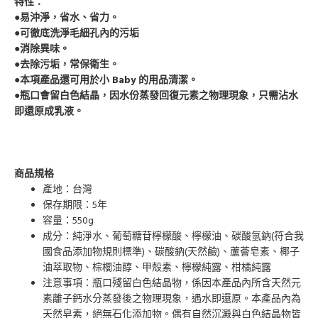
特性：
●易沖淨，省水、省力。
●可徹底洗淨毛細孔內的污垢
●消除異味。
●去除污垢，常保衛生。
●本項產品還可用於小 Baby 的用品清潔。
●瓶口會留白色結晶，因水份蒸發回復元素之物理現象，只需沾水
即還原成乳液。
商品規格
產地：台灣
保存期限：5年
容量：550g
成分：純淨水、葡萄糖苷檸檬酸、檸檬油、碳酸氫鈉(符合我
國食品添加物規則標準)、碳酸鈉(天然鹼)、蘆薈皂素、椰子
油萃取物、棕櫚油醇、甲殼素、檸檬純露、柑橘純露
注意事項：瓶口殘留白色結晶物，係因本產品內所含天然元
素離子鈣水分蒸發後之物理現象，遇水即還原。本產品內為
天然皂素，絕無石化添加物。偶有自然沉澱與白色結晶物皆