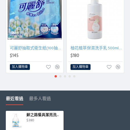
可麗舒抽取式衛生紙(100抽x10包)
柚花植萃保濕洗手乳 500ml/瓶
$145
$180
加入購物車
加入購物車
最近看過
最多人看過
鮮之路餐具潔亮洗滌乳550g/瓶
$380