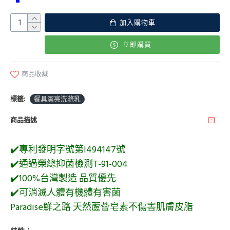
加入購物車
立即購買
商品收藏
標籤:
餐具潔亮洗滌乳
商品描述
✔️專利發明字號第I494147號
✔️通過榮總抑菌檢測T-91-004
✔️100%台灣製造 品質優先
✔️可消滅人體有機體有害菌
Paradise鮮之路 天然蘆薈皂素不傷害肌膚皮脂