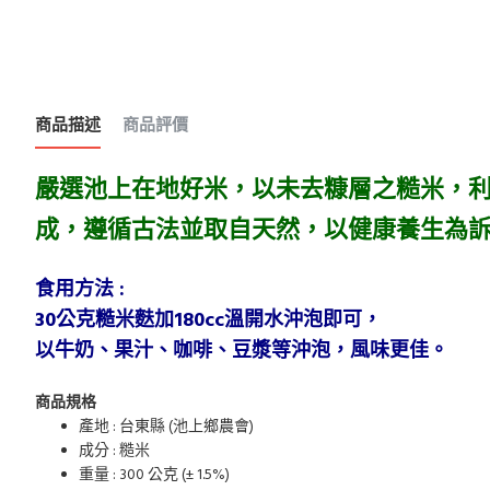
商品描述
商品評價
嚴選池上在地好米，以未去糠層之糙米，
成，遵循古法並取自天然，以健康養生為
食用方法 :
30公克糙米麩加180cc溫開水沖泡即可，
以牛奶、果汁、咖啡、豆漿等沖泡，風味更佳。
商品規格
產地 : 台東縣 (池上鄉農會)
成分 : 糙米
重量 : 300 公克 (± 1.5%)