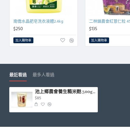
南僑水晶肥皂洗衣液體2.4kg
二林鎮農會紅薏仁粒 45
$250
$135
加入購物車
加入購物車
最近看過
最多人看過
池上鄉農會養生糙米麩 300g/包
$85