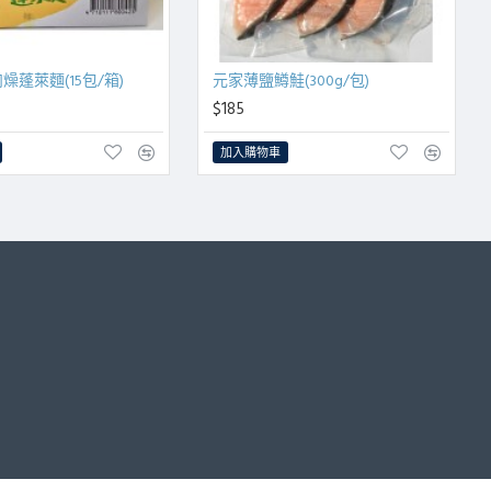
燥蓬萊麵(15包/箱)
元家薄鹽鱒鮭(300g/包)
$185
加入購物車