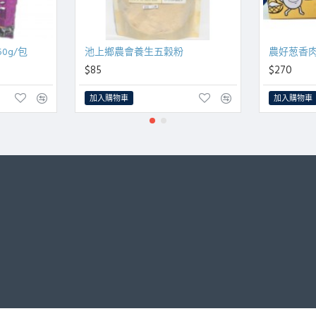
0g/包
池上鄉農會養生五穀粉
農好葱香肉
$85
$270
加入購物車
加入購物車